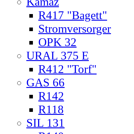
Kamaz
R417 "Bagett"
Stromversorger
OPK 32
URAL 375 E
R412 "Torf"
GAS 66
R142
R118
SIL 131