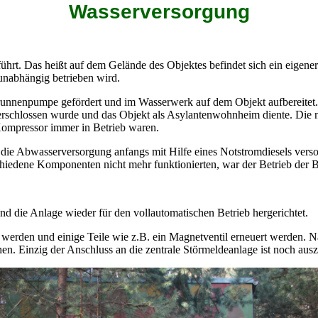
Wasserversorgung
ührt. Das heißt auf dem Gelände des Objektes befindet sich ein eigene
 unabhängig betrieben wird.
brunnenpumpe gefördert und im Wasserwerk auf dem Objekt aufbereitet.
schlossen wurde und das Objekt als Asylantenwohnheim diente. Die ne
Kompressor immer in Betrieb waren.
 Abwasserversorgung anfangs mit Hilfe eines Notstromdiesels versorgt
chiedene Komponenten nicht mehr funktionierten, war der Betrieb der 
d die Anlage wieder für den vollautomatischen Betrieb hergerichtet.
rden und einige Teile wie z.B. ein Magnetventil erneuert werden. Na
en. Einzig der Anschluss an die zentrale Störmeldeanlage ist noch aus