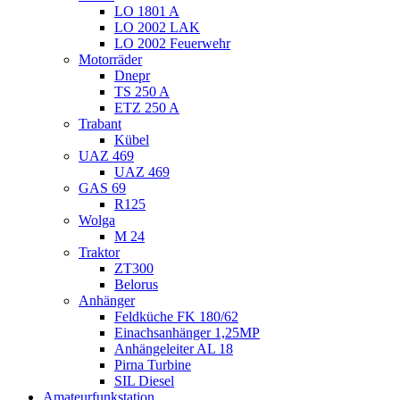
LO 1801 A
LO 2002 LAK
LO 2002 Feuerwehr
Motorräder
Dnepr
TS 250 A
ETZ 250 A
Trabant
Kübel
UAZ 469
UAZ 469
GAS 69
R125
Wolga
M 24
Traktor
ZT300
Belorus
Anhänger
Feldküche FK 180/62
Einachsanhänger 1,25MP
Anhängeleiter AL 18
Pirna Turbine
SIL Diesel
Amateurfunkstation