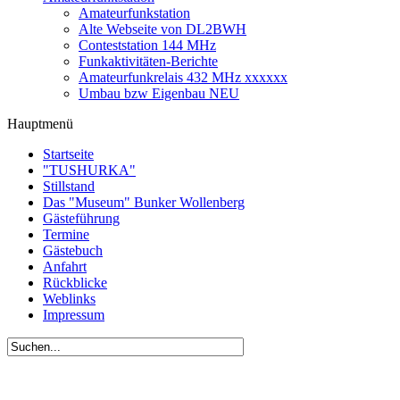
Amateurfunkstation
Alte Webseite von DL2BWH
Conteststation 144 MHz
Funkaktivitäten-Berichte
Amateurfunkrelais 432 MHz xxxxxx
Umbau bzw Eigenbau NEU
Hauptmenü
Startseite
"TUSHURKA"
Stillstand
Das "Museum" Bunker Wollenberg
Gästeführung
Termine
Gästebuch
Anfahrt
Rückblicke
Weblinks
Impressum