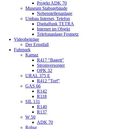
Projekt ADK 70
Museum Stabsgebäude
Nebenstellenanlage
Umbau Internet, Telefon
Digitalfunk TETRA
Internet im Objekt
Telefonanlage Festnetz
Videobeiträge
Der Ernstfall
Fuhrpark
Kamaz
R417 "Bagett"
Stromversorger
OPK 32
URAL 375 E
R412 "Torf"
GAS 66
R142
R118
SIL 131
R140
R137
W 50
ADK 70
Robur