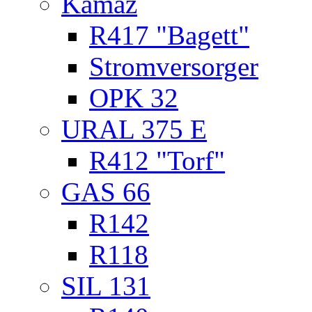
Kamaz
R417 "Bagett"
Stromversorger
OPK 32
URAL 375 E
R412 "Torf"
GAS 66
R142
R118
SIL 131