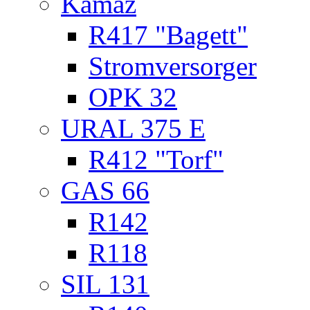
Kamaz
R417 "Bagett"
Stromversorger
OPK 32
URAL 375 E
R412 "Torf"
GAS 66
R142
R118
SIL 131