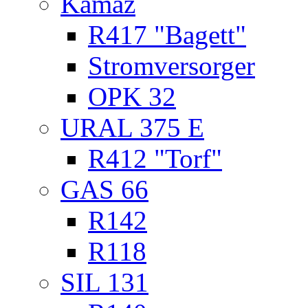
Kamaz
R417 "Bagett"
Stromversorger
OPK 32
URAL 375 E
R412 "Torf"
GAS 66
R142
R118
SIL 131