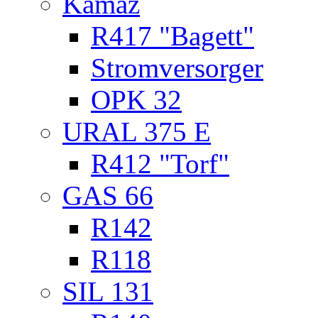
Kamaz
R417 "Bagett"
Stromversorger
OPK 32
URAL 375 E
R412 "Torf"
GAS 66
R142
R118
SIL 131