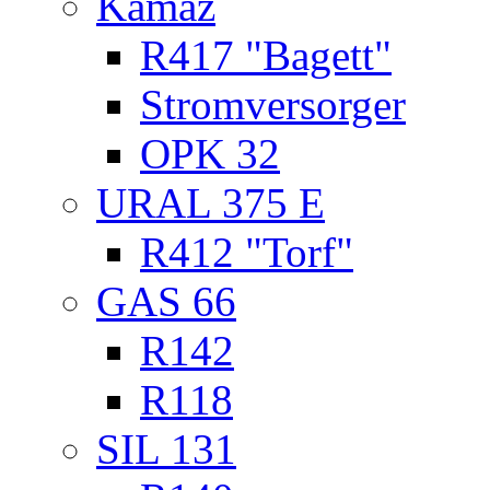
Kamaz
R417 "Bagett"
Stromversorger
OPK 32
URAL 375 E
R412 "Torf"
GAS 66
R142
R118
SIL 131