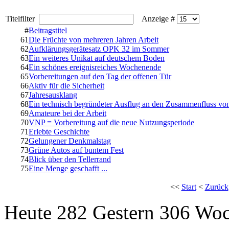
Titelfilter
Anzeige #
#
Beitragstitel
61
Die Früchte von mehreren Jahren Arbeit
62
Aufklärungsgerätesatz OPK 32 im Sommer
63
Ein weiteres Unikat auf deutschem Boden
64
Ein schönes ereignisreiches Wochenende
65
Vorbereitungen auf den Tag der offenen Tür
66
Aktiv für die Sicherheit
67
Jahresausklang
68
Ein technisch begründeter Ausflug an den Zusammenfluss vo
69
Amateure bei der Arbeit
70
VNP = Vorbereitung auf die neue Nutzungsperiode
71
Erlebte Geschichte
72
Gelungener Denkmalstag
73
Grüne Autos auf buntem Fest
74
Blick über den Tellerrand
75
Eine Menge geschafft ...
<<
Start
<
Zurück
Heute 282 Gestern 306 Wo