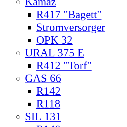
Kamaz
R417 "Bagett"
Stromversorger
OPK 32
URAL 375 E
R412 "Torf"
GAS 66
R142
R118
SIL 131